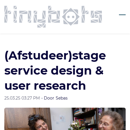
Skip
to
main
content
(Afstudeer)stage
service design &
user research
25.03.25 03:27 PM
- Door
Sebas